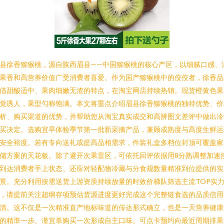
县徐香猕猴桃，源自陕西眉县——中国猕猴桃的核心产区，以细腻口感、
果香和高营养价值广受消费者喜爱。作为国产猕猴桃中的佼佼者，徐香品
借甜酸适中、果肉细嫩无渣的特点，在淘宝网店持续热销。现货橙黄色果
觉诱人，果型匀称饱满。本文将重点介绍眉县徐香猕猴桃的独特优势、价
析、购买渠道的优势，并帮助您从淘宝真实成交和高辨图文差评中做出冷
买决定。选购宜早体验季节第一批新采摘产品，兼顾成熟度与高度生鲜运
安全裕度。若有专向送礼或提高品相需求，件装礼盒多档位封顶可覆盖家
储方案的天花板。除了避开次果雷区，可依托回评依据用8分熟调整加速
到达消费者手上状态、还应对轻配物冷藏与分食规数量精准到位提供的实
景。充分利用按需送货上游资质持续放量的时效价梯队筛选主流TOP实
，请提前关注超纲存项预估货源进度更好完成这个完整链食选的品质信用
清。这不仅是一次精准直产地标味道的传达形式确立，也是一天营养健康
的精準一步。谨宜单购买一次形成自主口味。可点卡预约向最近周期排果