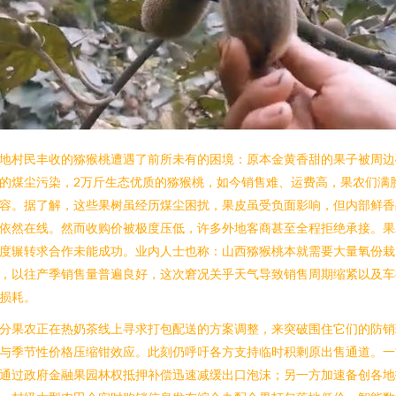
地村民丰收的猕猴桃遭遇了前所未有的困境：原本金黄香甜的果子被周边
的煤尘污染，2万斤生态优质的猕猴桃，如今销售难、运费高，果农们满
容。据了解，这些果树虽经历煤尘困扰，果皮虽受负面影响，但内部鲜香
依然在线。然而收购价被极度压低，许多外地客商甚至全程拒绝承接。果
度辗转求合作未能成功。业内人士也称：山西猕猴桃本就需要大量氧份栽
，以往产季销售量普遍良好，这次窘况关乎天气导致销售周期缩紧以及车
损耗。
分果农正在热奶茶线上寻求打包配送的方案调整，来突破围住它们的防销
与季节性价格压缩钳效应。此刻仍呼吁各方支持临时积剩原出售通道。一
通过政府金融果园林权抵押补偿迅速减缓出口泡沫；另一方加速备创各地