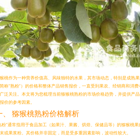
猴桃作为一种营养价值高、风味独特的水果，其市场动态，特别是成熟果
简称“熟粉”）的价格和整体产品销售报价，一直受到果农、经销商和消费
广泛关注。本文将为您梳理当前猕猴桃熟粉的市场价格趋势，并提供产品
报价的参考因素。
一、 猕猴桃熟粉价格解析
熟粉”通常指用于食品加工（如果汁、果酱、烘焙、保健品等）的猕猴桃果
末或果浆粉。其价格并非固定，而是受多重因素影响，波动性较大。