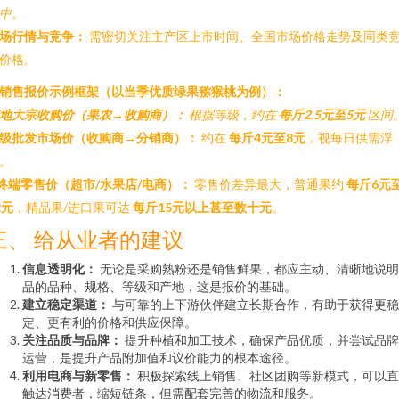
中。
场行情与竞争：
需密切关注主产区上市时间、全国市场价格走势及同类
价格。
. 销售报价示例框架（以当季优质绿果猕猴桃为例）：
地大宗收购价（果农→收购商）：
根据等级，约在
每斤2.5元至5元
区间
级批发市场价（收购商→分销商）：
约在
每斤4元至8元
，视每日供需浮
。
终端零售价（超市/水果店/电商）：
零售价差异最大，普通果约
每斤6元
2元
，精品果/进口果可达
每斤15元以上甚至数十元
。
三、 给从业者的建议
信息透明化：
无论是采购熟粉还是销售鲜果，都应主动、清晰地说明
品的品种、规格、等级和产地，这是报价的基础。
建立稳定渠道：
与可靠的上下游伙伴建立长期合作，有助于获得更稳
定、更有利的价格和供应保障。
关注品质与品牌：
提升种植和加工技术，确保产品优质，并尝试品牌
运营，是提升产品附加值和议价能力的根本途径。
利用电商与新零售：
积极探索线上销售、社区团购等新模式，可以直
触达消费者，缩短链条，但需配套完善的物流和服务。