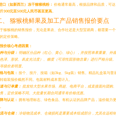
进口（如新西兰）冻干猕猴桃粉：
价格通常最高，根据品牌和品质，可
斤300元至500元人民币甚至更高
。
二、 猕猴桃鲜果及加工产品销售报价要点
于猕猴桃的销售报价，无论是果农、合作社还是大型贸易商，都需要一个
的定价策略。
. 报价核心考虑因素：
种与分级：
明确区分品种（红心、黄心、绿心），并按照单果重量、外
色泽、形状、表皮光洁度）、糖度（可溶性固形物含量）进行严格分级。
等级价差明显。
格与包装：
按个、按斤、按箱（如3kg、5kg装）销售。精品礼盒装与普
转箱装报价截然不同。包装材料成本需计入。
道与订单量：
批发给大型水果市场、商超、电商平台，或直接面向团购
售，定价策略不同。大批量长期合同通常有价格优惠。
牌与认证：
拥有地理标志、绿色食品、有机认证的品牌产品，溢价能力
。
流与仓储：
冷链物流成本、仓储损耗是重要成本组成部分，尤其在远程