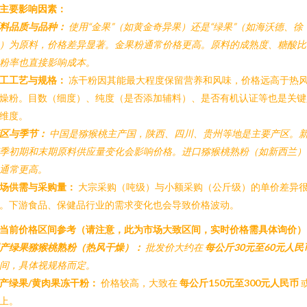
. 主要影响因素：
料品质与品种：
使用“金果”（如黄金奇异果）还是“绿果”（如海沃德、徐
）为原料，价格差异显著。金果粉通常价格更高。原料的成熟度、糖酸比
粉率也直接影响成本。
工工艺与规格：
冻干粉因其能最大程度保留营养和风味，价格远高于热
燥粉。目数（细度）、纯度（是否添加辅料）、是否有机认证等也是关键
维度。
区与季节：
中国是猕猴桃主产国，陕西、四川、贵州等地是主要产区。
季初期和末期原料供应量变化会影响价格。进口猕猴桃熟粉（如新西兰）
通常更高。
场供需与采购量：
大宗采购（吨级）与小额采购（公斤级）的单价差异
。下游食品、保健品行业的需求变化也会导致价格波动。
. 当前价格区间参考（请注意，此为市场大致区间，实时价格需具体询价）
产绿果猕猴桃熟粉（热风干燥）：
批发价大约在
每公斤30元至60元人民
间，具体视规格而定。
产绿果/黄肉果冻干粉：
价格较高，大致在
每公斤150元至300元人民币
上。